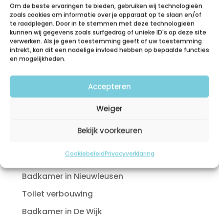
Arbor Management Watering Lawn Care
Om de beste ervaringen te bieden, gebruiken wij technologieën
Landscaping Planting Spring & Fall Clean
zoals cookies om informatie over je apparaat op te slaan en/of
te raadplegen. Door in te stemmen met deze technologieën
Fresh Vegetables Soil Preparation Let's
kunnen wij gegevens zoals surfgedrag of unieke ID's op deze site
start work together New York, USA Tel.: +1
verwerken. Als je geen toestemming geeft of uw toestemming
intrekt, kan dit een nadelige invloed hebben op bepaalde functies
201 700 5353...
en mogelijkheden.
Bekijk meer
Accepteren
Weiger
Bekijk voorkeuren
Recente berichten
Cookiebeleid
Privacyverklaring
Badkamer in Nieuwleusen
Toilet verbouwing
Badkamer in De Wijk