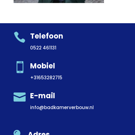

Telefoon
0522 461131

Mobiel
+31653282715

E-mail
info@badkamerverbouw.nl
Adres