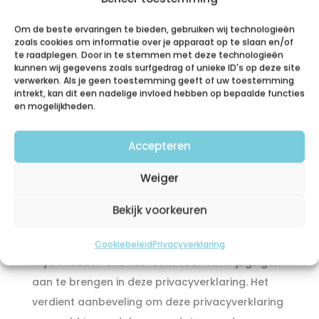
Deze Privacyverklaring heeft geen betrekking op
Om de beste ervaringen te bieden, gebruiken wij technologieën
zoals cookies om informatie over je apparaat op te slaan en/of
sites van derden waar naar wordt verwezen via
te raadplegen. Door in te stemmen met deze technologieën
links op deze sites. We garanderen niet dat deze
kunnen wij gegevens zoals surfgedrag of unieke ID's op deze site
verwerken. Als je geen toestemming geeft of uw toestemming
sites uw persoonsgegevens op een
intrekt, kan dit een nadelige invloed hebben op bepaalde functies
betrouwbare en veilige manier behandelen. We
en mogelijkheden.
raden u aan om de privacyverklaringen van
deze sites te lezen voor u gebruik maakt van
Accepteren
deze sites.
Weiger
7. Wijzigingen in deze
Bekijk voorkeuren
privacyverklaring
Cookiebeleid
Privacyverklaring
Wij behouden ons het recht voor om wijzigingen
aan te brengen in deze privacyverklaring. Het
verdient aanbeveling om deze privacyverklaring