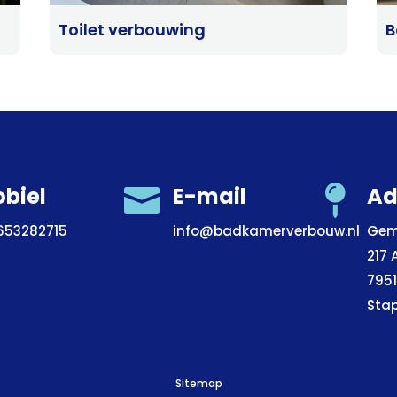
Toilet verbouwing
B
biel

E-mail
Ad

653282715
info@badkamerverbouw.nl
Gem
217 
795
Sta
Sitemap