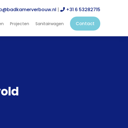
fo@badkamerverbouw.nl
|
+31 6 53282715
Contact
en
Projecten
Sanitairwagen
old