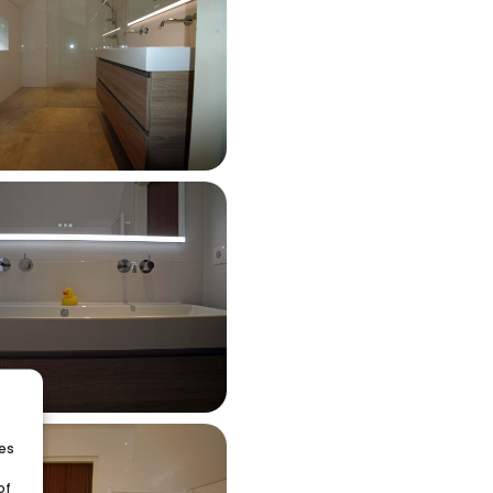
ies
of