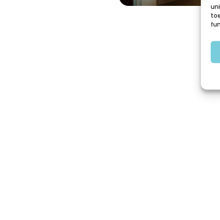
un
to
fu