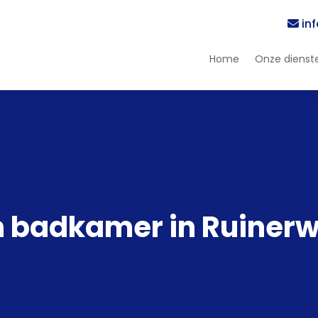
in
Home
Onze dienst
n badkamer in Ruinerw