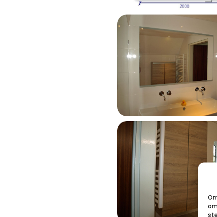
Om
om 
st