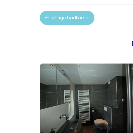
Vorige badkamer
#