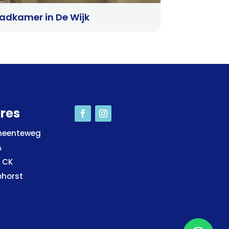
adkamer in De Wijk
res
eenteweg
A
1 CK
phorst