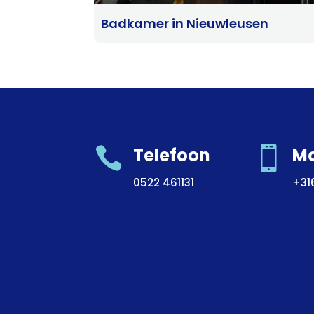
Badkamer in Nieuwleusen

Telefoon

Mo
0522 461131
+31