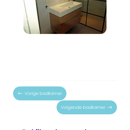
Vorige badkamer
#
Volgende badkamer
$